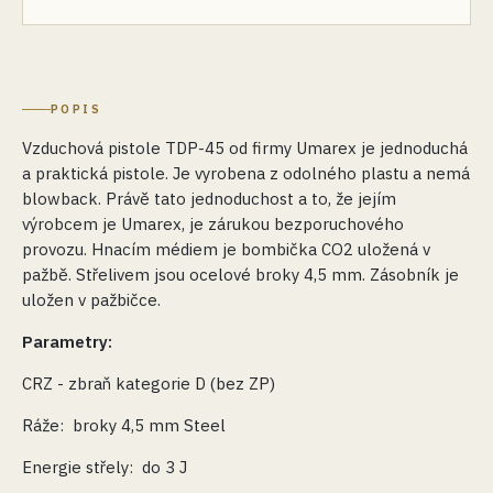
POPIS
Vzduchová pistole TDP-45 od firmy Umarex je jednoduchá
a praktická pistole. Je vyrobena z odolného plastu a nemá
blowback. Právě tato jednoduchost a to, že jejím
výrobcem je Umarex, je zárukou bezporuchového
provozu. Hnacím médiem je bombička CO2 uložená v
pažbě. Střelivem jsou ocelové broky 4,5 mm. Zásobník je
uložen v pažbičce.
Parametry:
CRZ - zbraň kategorie D (bez ZP)
Ráže: broky 4,5 mm Steel
Energie střely: do 3 J