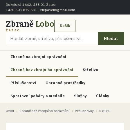
Dukelská 1642, 438 01 Žatec
+420 603 879 631
·
vlkpavel@gmail.com
Zbraně
Lobo
Košík
ŽATEC
Hledat
Zbraně na zbrojní oprávnění
Zbraně bez zbrojního oprávnění
Střelivo
Příslušenství
Obranné prostředky
Sportovní poháry a medaile
Služby
Články
Úvod
›
Zbraně bez zbrojního oprávnění
›
Vzduchovky
›
5.8180