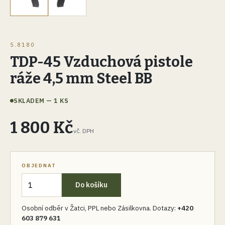
5.8180
TDP-45 Vzduchová pistole
ráže 4,5 mm Steel BB
SKLADEM — 1 KS
1 800 Kč
vč. DPH
OBJEDNAT
Do košíku
Osobní odběr v Žatci, PPL nebo Zásilkovna. Dotazy:
+420
603 879 631