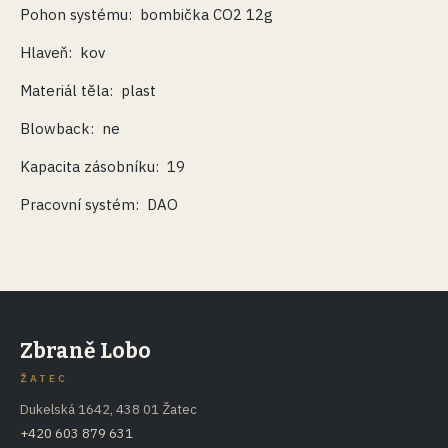
Pohon systému: bombička CO2 12g
Hlaveň: kov
Materiál těla: plast
Blowback: ne
Kapacita zásobníku: 19
Pracovní systém: DAO
Zbraně Lobo
ŽATEC
Dukelská 1642, 438 01 Žatec
+420 603 879 631