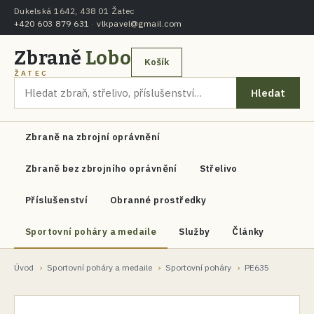
Dukelská 1642, 438 01 Žatec
+420 603 879 631
·
vlkpavel@gmail.com
Zbraně
Lobo
Košík
ŽATEC
Hledat
Zbraně na zbrojní oprávnění
Zbraně bez zbrojního oprávnění
Střelivo
Příslušenství
Obranné prostředky
Sportovní poháry a medaile
Služby
Články
Úvod
›
Sportovní poháry a medaile
›
Sportovní poháry
›
PE635