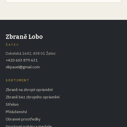
Zbraně Lobo
ŽATEC
Dukelská 1642, 438 01 Žatec
+420 603 879 631
vlkpavel@gmail.com
SORTIMENT
Zbraně na zbrojní oprávnění
Zbraně bez zbrojního oprávnění
Střelivo
Příslušenství
Obranné prostředky
Sportovní poháry a medaile