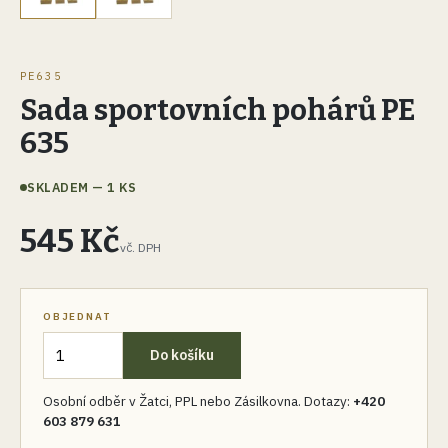
PE635
Sada sportovních pohárů PE
635
SKLADEM — 1 KS
545 Kč
vč. DPH
OBJEDNAT
Do košíku
Osobní odběr v Žatci, PPL nebo Zásilkovna. Dotazy:
+420
603 879 631